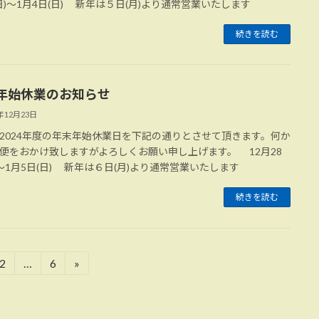
(日)～1月4日(日) 新年は５日(月)より通常営業いたします
続きを読む
年始休業のお知らせ
4年12月23日
2024年度の年末年始休業日を下記の通りとさせて頂きます。何か
便をおかけ致しますがよろしくお願い申し上げます。 12月28
)～1月5日(日) 新年は６日(月)より通常営業いたします
続きを読む
2
…
6
»
固
固
定
定
ペ
ペ
ー
ー