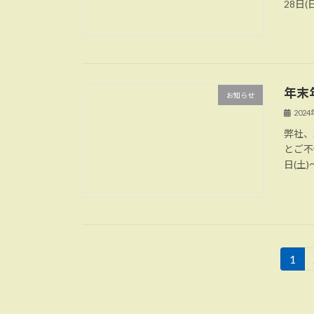
28日
年末
お知らせ
202
弊社、
とご不
日(土
投
1
固
定
稿
ペ
ー