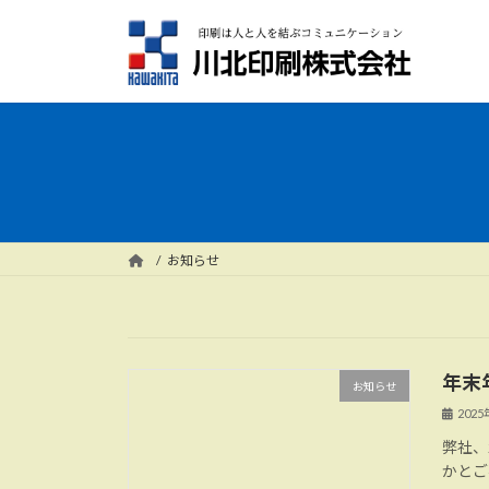
コ
ナ
ン
ビ
テ
ゲ
ン
ー
ツ
シ
へ
ョ
ス
ン
キ
に
ッ
移
プ
動
お知らせ
年末
お知らせ
202
弊社、
かとご