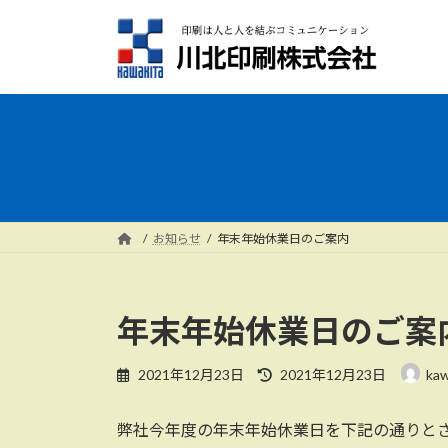
コ
ナ
ン
ビ
テ
ゲ
ン
ー
ツ
シ
へ
ョ
ス
ン
キ
に
ッ
移
プ
動
お知らせ
年末年始休業日のご案内
年末年始休業日のご案
最
2021年12月23日
2021年12月23日
kaw
終
更
弊社今年度の年末年始休業日を下記の通りと
新